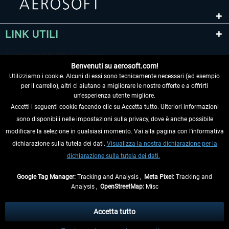
LINK UTILI
EmergencyDispatcherPro - 24h Free
EmergencyDispatcherPr
Trial
Benvenuti su aerosoft.com!
Utilizziamo i cookie. Alcuni di essi sono tecnicamente necessari (ad esempio
0,00 € *
36,59 € *
per il carrello), altri ci aiutano a migliorare le nostre offerte e a offrirti
un'esperienza utente migliore.
Accetti i seguenti cookie facendo clic su Accetta tutto. Ulteriori informazioni
sono disponibili nelle impostazioni sulla privacy, dove è anche possibile
RECEDERE DAL CONTRATTO
modificare la selezione in qualsiasi momento. Vai alla pagina con l'informativa
dichiarazione sulla tutela dei dati.
Visualizza la nostra dichiarazione per la
INFORMAZIONI
dichiarazione sulla tutela dei dati.
NON PERDETEVI LE ULTIME NOTIZIE
Google Tag Manager:
Tracking and Analysis ,
Meta Pixel:
Tracking and
Analysis ,
OpenStreetMap:
Misc
* Tutti i prezzi sono indicati al netto di Iva e
spese di spedizione
ed
eventualmente le spese di spedizione, se non diversamente descritto.
Accetta tutto
** Riguarda le spedizioni al di fuori della Germania, i tempi di consegna per le