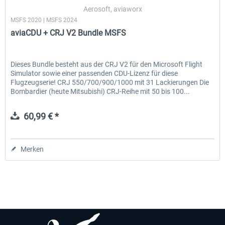
Aerosoft, aviaworx
MSFS 2020 | MSFS 2024
aviaCDU + CRJ V2 Bundle MSFS
EmergencyDispatcherPro - 24h Free
EmergencyDispatcherPr
Trial
Dieses Bundle besteht aus der CRJ V2 für den Microsoft Flight
Simulator sowie einer passenden CDU-Lizenz für diese
0,00 € *
35,69 € *
Flugzeugserie! CRJ 550/700/900/1000 mit 31 Lackierungen Die
Bombardier (heute Mitsubishi) CRJ-Reihe mit 50 bis 100...
60,99 € *
Merken