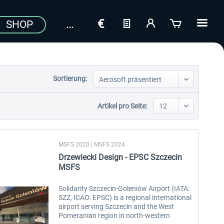
SHOP
Sortierung:
Artikel pro Seite:
MSFS 2020 | MSFS 2024
Drzewiecki Design - EPSC Szczecin
MSFS
Solidarity Szczecin-Goleniów Airport (IATA:
SZZ, ICAO: EPSC) is a regional international
airport serving Szczecin and the West
Pomeranian region in north-western