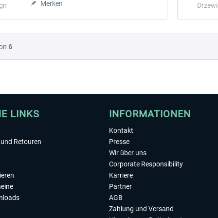
Merken
ign
Drzewi
on
6
HE LINKS
INFORMATIONEN
Kontakt
und Retouren
Presse
Wir über uns
Corporate Responsibility
ieren
Karriere
eine
Partner
nloads
AGB
Zahlung und Versand