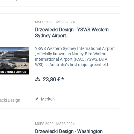
MSFS 2020 | MSFS 2024
Drzewiecki Design - YSWS Western
Sydney Airport...
YSWS Western Sydney International Airport
, officially known as Nancy-Bird Walton
International Airport (ICAO: YSWS, IATA:
WSI), is Australia’s first major greenfield
airport development in decades. Located in
the Badgerys Creek and...
23,80 € *
Merken
ecki Design
MSFS 2020 | MSFS 2024
Drzewiecki Design - Washington