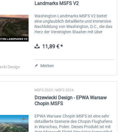
Landmarks MSFS V2
Washington Landmarks MSFS V2 bietet
eine unglaublich detaillierte und immersive
Nachbildung von Washington, D.C., die das
Herz der Vereinigten Staaten mit über
1.500 sorgfältig gestalteten Wahrzeichen,
Gebäuden und Sehenswürdigkeiten zum...
11,89 € *
Merken
ecki Design
MSFS 2020 | MSFS 2024
Drzewiecki Design - EPWA Warsaw
Chopin MSFS
EPWA Warsaw Chopin MSFS ist eine sehr
detaillierte Szenerie des Chopin Flughafens
in Warschau, Polen. Dieses Produkt ist mit
dem Microsoft Flight Simulator kompatibel.