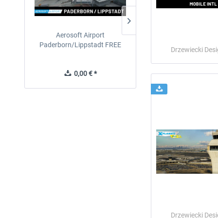
Aerosoft Airport
EmergencyDispatcherPro
Paderborn/Lippstadt FREE
24h Free Trial
Drzewiecki Des
0,00 € *
0,00 € *
Drzewiecki Des