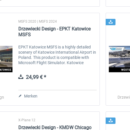
MSFS 2020 | MSFS 2024
Drzewiecki Design - EPKT Katowice
MSFS
EPKT Katowice MSFS is a highly detailed
scenery of Katowice International Airport in
Poland. This product is compatible with
Microsoft Flight Simulator. Katowice
International Airport (Polish: Port Lotniczy
Katowice) (IATA: KTW, ICAO:...
24,99 € *
Merken
ign
Drzewi
X-Plane 12
Drzewiecki Design - KMDW Chicago