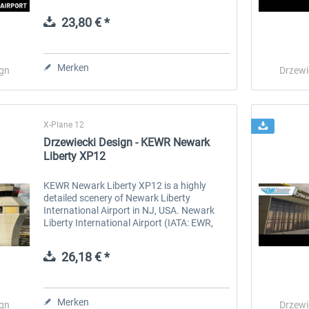
Brookley im US-Bundesstaat Alabama.
Mobile International Airport (IATA/FAA:...
23,80 € *
 -
EmergencyDispatcherPro
Guder-Donation 3 €
Merken
ign
Drzewi
35,69 € *
3,00 € *
X-Plane 12
Drzewiecki Design - KEWR Newark
Liberty XP12
KEWR Newark Liberty XP12 is a highly
detailed scenery of Newark Liberty
International Airport in NJ, USA. Newark
Liberty International Airport (IATA: EWR,
ICAO: KEWR, FAA LID: EWR), is a major
international gateway serving the New
26,18 € *
York...
Merken
ign
Drzewi