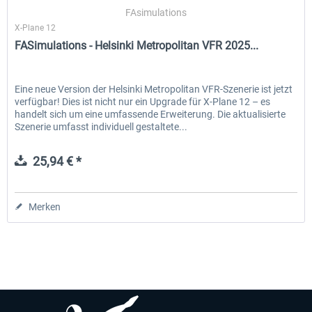
FAsimulations
X-Plane 12
FASimulations - Helsinki Metropolitan VFR 2025...
EmergencyDispatcherPro - 24h Free
EmergencyDispatcherPr
Trial
Eine neue Version der Helsinki Metropolitan VFR-Szenerie ist jetzt
verfügbar! Dies ist nicht nur ein Upgrade für X-Plane 12 – es
0,00 € *
35,69 € *
handelt sich um eine umfassende Erweiterung. Die aktualisierte
Szenerie umfasst individuell gestaltete...
25,94 € *
Merken