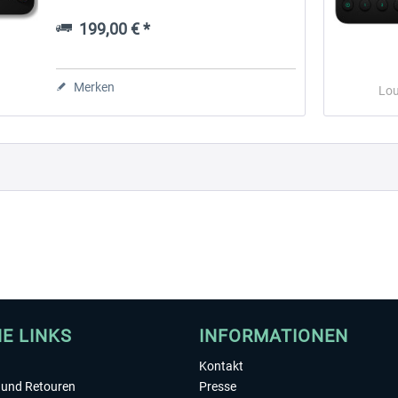
fokussiert auf das, was wirklich zählt: Dein
Publikum! DEIN NEUER...
199,00 € *
 -
EmergencyDispatcherPro
Guder-Donation 3 €
Merken
Lo
35,69 € *
3,00 € *
HE LINKS
INFORMATIONEN
Kontakt
und Retouren
Presse