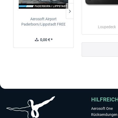
Aerosoft Airport
EmergencyDispatcherPro
Paderborn/Lippstadt FREE
24h Free Trial
Loupedeck
0,00 € *
0,00 € *
HILFREIC
Aerosoft One
Rücksendungen 