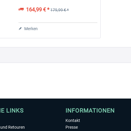
werden können. Es vereint die
Funktionalität eines gesamten Home...
164,99 € *
179,99 € *
 -
EmergencyDispatcherPro
Guder-Donation 3 €
Merken
35,69 € *
3,00 € *
HE LINKS
INFORMATIONEN
Kontakt
und Retouren
Presse