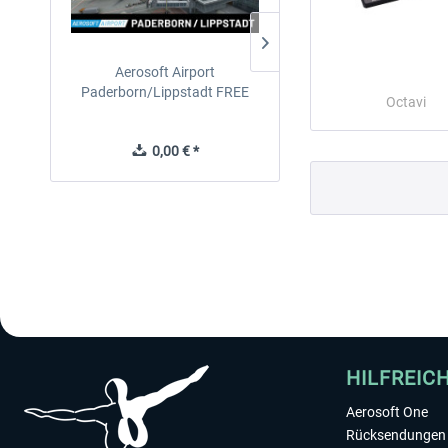
Aerosoft Airport
EmergencyDispatcherPro
Paderborn/Lippstadt FREE
24h Free Trial
Octavi
0,00 € *
0,00 € *
HILFREIC
Aerosoft One
Rücksendungen 