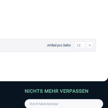
Aerosoft Toolbar Pushback
FlightSim Studio - E-Jets
Pro
190/195
9,95 € *
39,95 € *
Artikel pro Seite:
NICHTS MEHR VERPASSEN