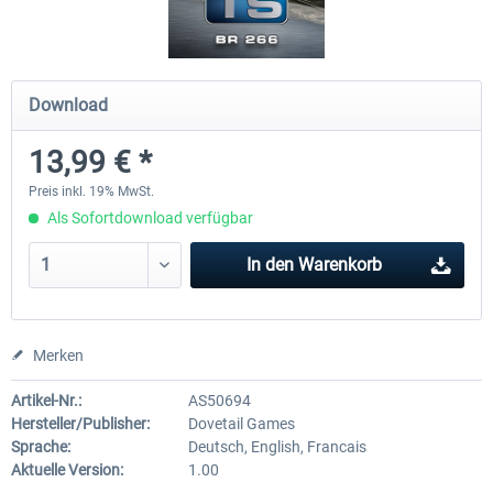
ChrisTrains - Stadler GTW
NS-DM90
Download
13,99 € *
17,85 € *
13,69 € *
Preis inkl. 19% MwSt.
Als Sofortdownload verfügbar
In den
Warenkorb
Merken
Artikel-Nr.:
AS50694
Hersteller/Publisher:
Dovetail Games
Sprache:
Deutsch, English, Francais
Aktuelle Version:
1.00