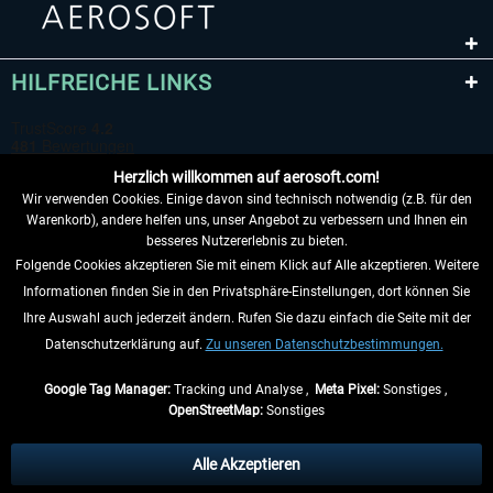
HILFREICHE LINKS
Herzlich willkommen auf aerosoft.com!
Wir verwenden Cookies. Einige davon sind technisch notwendig (z.B. für den
Warenkorb), andere helfen uns, unser Angebot zu verbessern und Ihnen ein
besseres Nutzererlebnis zu bieten.
Folgende Cookies akzeptieren Sie mit einem Klick auf Alle akzeptieren. Weitere
VERTRAG WIDERRUFEN
Informationen finden Sie in den Privatsphäre-Einstellungen, dort können Sie
Ihre Auswahl auch jederzeit ändern. Rufen Sie dazu einfach die Seite mit der
INFORMATIONEN
Datenschutzerklärung auf.
Zu unseren Datenschutzbestimmungen.
NICHTS MEHR VERPASSEN
Google Tag Manager:
Tracking und Analyse ,
Meta Pixel:
Sonstiges ,
OpenStreetMap:
Sonstiges
* Alle Preise inkl. gesetzl. Mehrwertsteuer zzgl.
Versandkosten
, wenn nicht
anders beschrieben.
Alle Akzeptieren
** Gilt für Lieferungen innerhalb Deutschlands, Lieferzeiten für andere Länder