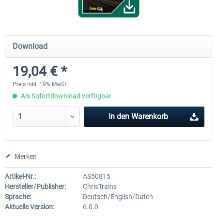
ICE 4 (BR 412)
Stadler Flirt 3
Download
19,04 € *
34,95 € *
19,04 € *
Preis inkl. 19% MwSt.
Als Sofortdownload verfügbar
In den
Warenkorb
Merken
Artikel-Nr.:
AS50815
Hersteller/Publisher:
ChrisTrains
Sprache:
Deutsch/English/Dutch
Aktuelle Version:
6.0.0