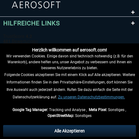
HILFREICHE LINKS
Herzlich willkommen auf aerosoft.com!
Wir verwenden Cookies. Einige davon sind technisch notwendig (z.B. für den
Warenkorb), andere helfen uns, unser Angebot zu verbessern und Ihnen ein
besseres Nutzererlebnis zu bieten.
Folgende Cookies akzeptieren Sie mit einem Klick auf Alle akzeptieren. Weitere
VERTRAG WIDERRUFEN
Informationen finden Sie in den Privatsphäre-Einstellungen, dort können Sie
Ihre Auswahl auch jederzeit ändern. Rufen Sie dazu einfach die Seite mit der
INFORMATIONEN
Datenschutzerklärung auf.
Zu unseren Datenschutzbestimmungen.
NICHTS MEHR VERPASSEN
Google Tag Manager:
Tracking und Analyse ,
Meta Pixel:
Sonstiges ,
OpenStreetMap:
Sonstiges
* Alle Preise inkl. gesetzl. Mehrwertsteuer zzgl.
Versandkosten
, wenn nicht
anders beschrieben.
Alle Akzeptieren
** Gilt für Lieferungen innerhalb Deutschlands, Lieferzeiten für andere Länder