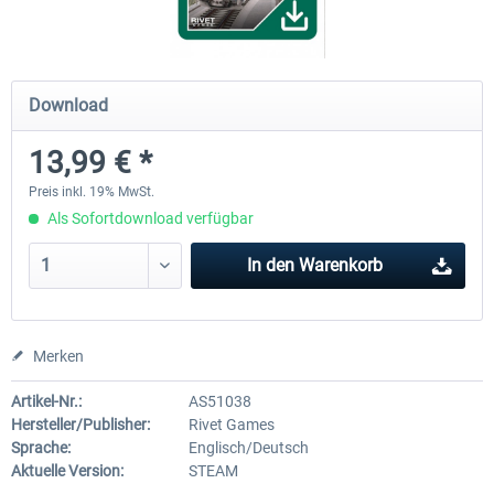
ICE 4 (BR 412)
Stadler Flirt 3
Download
13,99 € *
34,95 € *
19,04 € *
Preis inkl. 19% MwSt.
Als Sofortdownload verfügbar
In den
Warenkorb
Merken
Artikel-Nr.:
AS51038
Hersteller/Publisher:
Rivet Games
Sprache:
Englisch/Deutsch
Aktuelle Version:
STEAM