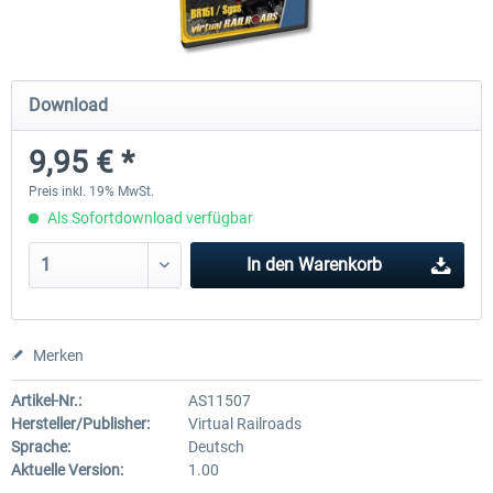
ICE 4 (BR 412)
Stadler Flirt 3
Download
9,95 € *
34,95 € *
19,04 € *
Preis inkl. 19% MwSt.
Als Sofortdownload verfügbar
In den
Warenkorb
Merken
Artikel-Nr.:
AS11507
Hersteller/Publisher:
Virtual Railroads
Sprache:
Deutsch
Aktuelle Version:
1.00