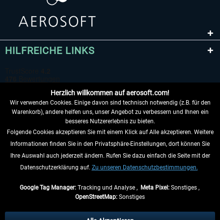
HILFREICHE LINKS
Herzlich willkommen auf aerosoft.com!
Wir verwenden Cookies. Einige davon sind technisch notwendig (z.B. für den
Warenkorb), andere helfen uns, unser Angebot zu verbessern und Ihnen ein
besseres Nutzererlebnis zu bieten.
Folgende Cookies akzeptieren Sie mit einem Klick auf Alle akzeptieren. Weitere
VERTRAG WIDERRUFEN
Informationen finden Sie in den Privatsphäre-Einstellungen, dort können Sie
Ihre Auswahl auch jederzeit ändern. Rufen Sie dazu einfach die Seite mit der
INFORMATIONEN
Datenschutzerklärung auf.
Zu unseren Datenschutzbestimmungen.
NICHTS MEHR VERPASSEN
Google Tag Manager:
Tracking und Analyse ,
Meta Pixel:
Sonstiges ,
OpenStreetMap:
Sonstiges
* Alle Preise inkl. gesetzl. Mehrwertsteuer zzgl.
Versandkosten
, wenn nicht
anders beschrieben.