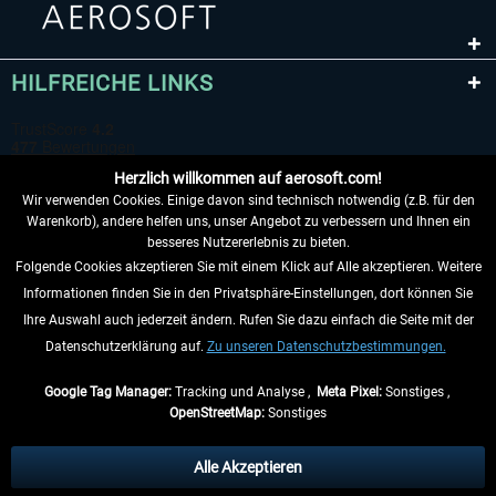
HILFREICHE LINKS
Herzlich willkommen auf aerosoft.com!
Wir verwenden Cookies. Einige davon sind technisch notwendig (z.B. für den
Warenkorb), andere helfen uns, unser Angebot zu verbessern und Ihnen ein
besseres Nutzererlebnis zu bieten.
Folgende Cookies akzeptieren Sie mit einem Klick auf Alle akzeptieren. Weitere
VERTRAG WIDERRUFEN
Informationen finden Sie in den Privatsphäre-Einstellungen, dort können Sie
Ihre Auswahl auch jederzeit ändern. Rufen Sie dazu einfach die Seite mit der
INFORMATIONEN
Datenschutzerklärung auf.
Zu unseren Datenschutzbestimmungen.
NICHTS MEHR VERPASSEN
Google Tag Manager:
Tracking und Analyse ,
Meta Pixel:
Sonstiges ,
OpenStreetMap:
Sonstiges
* Alle Preise inkl. gesetzl. Mehrwertsteuer zzgl.
Versandkosten
, wenn nicht
anders beschrieben.
Alle Akzeptieren
** Gilt für Lieferungen innerhalb Deutschlands, Lieferzeiten für andere Länder