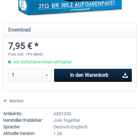
Just Trains - U-Bahn Hamburg U1 &
Railworks Szenario-Pack Vo
Download
U3
7,95 € *
39,62 € *
24,95 € *
Preis inkl. 19% MwSt.
Als Sofortdownload verfügbar
In den
Warenkorb
Merken
Artikel-Nr.:
AS51030
Hersteller/Publisher:
Join-Together
Sprache:
Deutsch/Englisch
Aktuelle Version:
1.00