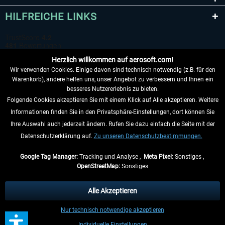
HILFREICHE LINKS
Herzlich willkommen auf aerosoft.com!
Wir verwenden Cookies. Einige davon sind technisch notwendig (z.B. für den
Warenkorb), andere helfen uns, unser Angebot zu verbessern und Ihnen ein
besseres Nutzererlebnis zu bieten.
Folgende Cookies akzeptieren Sie mit einem Klick auf Alle akzeptieren. Weitere
VERTRAG WIDERRUFEN
Informationen finden Sie in den Privatsphäre-Einstellungen, dort können Sie
Ihre Auswahl auch jederzeit ändern. Rufen Sie dazu einfach die Seite mit der
INFORMATIONEN
Datenschutzerklärung auf.
Zu unseren Datenschutzbestimmungen.
NICHTS MEHR VERPASSEN
Google Tag Manager:
Tracking und Analyse ,
Meta Pixel:
Sonstiges ,
OpenStreetMap:
Sonstiges
* Alle Preise inkl. gesetzl. Mehrwertsteuer zzgl.
Versandkosten
, wenn nicht
anders beschrieben.
Alle Akzeptieren
** Gilt für Lieferungen innerhalb Deutschlands, Lieferzeiten für andere Länder
Nur technisch notwendige akzeptieren
entnehmen Sie bitte den
Versandinformationen
.
Individuelle Einstellungen