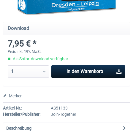
Just Trains - U-Bahn Hamburg U1 &
Railworks Szenario-Pack Vo
Download
U3
7,95 € *
39,62 € *
24,95 € *
Preis inkl. 19% MwSt.
Als Sofortdownload verfügbar
In den
Warenkorb
Merken
Artikel-Nr.:
AS51133
Hersteller/Publisher:
Join-Together
Beschreibung