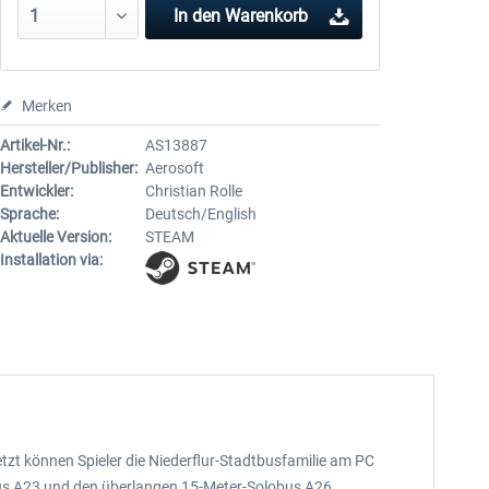
In den
Warenkorb
Merken
Artikel-Nr.:
AS13887
Hersteller/Publisher:
Aerosoft
Entwickler:
Christian Rolle
Sprache:
Deutsch/English
Aktuelle Version:
STEAM
Installation via:
tzt können Spieler die Niederflur-Stadtbusfamilie am PC
us A23 und den überlangen 15-Meter-Solobus A26.