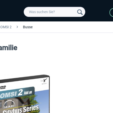
OMSI 2
Busse
milie