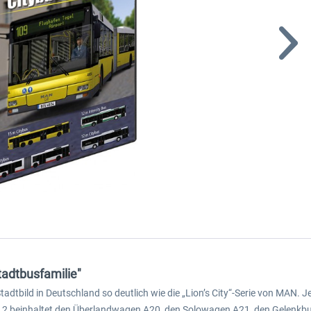
adtbusfamilie"
tbild in Deutschland so deutlich wie die „Lion’s City“-Serie von MAN. Je
SI 2 beinhaltet den Überlandwagen A20, den Solowagen A21, den Gelenkb