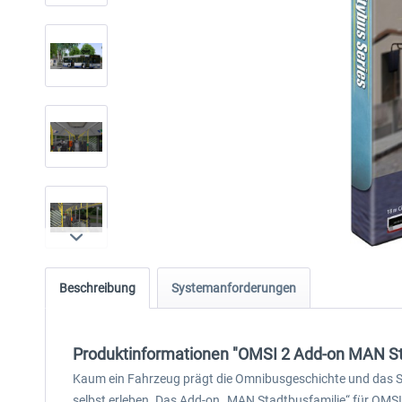
Beschreibung
Systemanforderungen
Produktinformationen "OMSI 2 Add-on MAN St
Kaum ein Fahrzeug prägt die Omnibusgeschichte und das Stad
selbst erleben. Das Add-on „MAN Stadtbusfamilie“ für OM