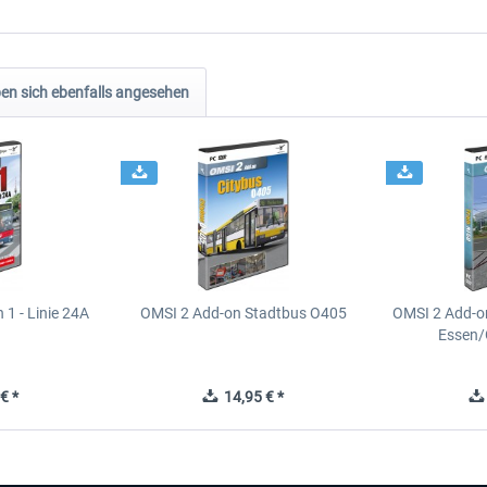
n sich ebenfalls angesehen
1 - Linie 24A
OMSI 2 Add-on Stadtbus O405
OMSI 2 Add-o
Essen/
€ *
14,95 € *