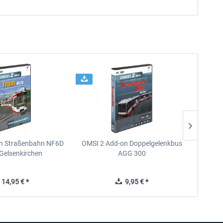
n Straßenbahn NF6D
OMSI 2 Add-on Doppelgelenkbus
OMSI 2 
Gelsenkirchen
AGG 300
14,95 € *
9,95 € *