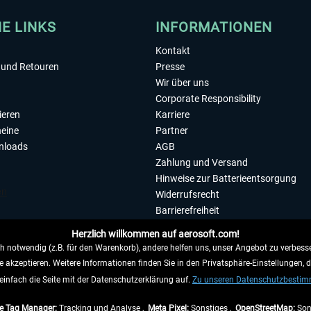
HE LINKS
INFORMATIONEN
Kontakt
und Retouren
Presse
Wir über uns
Corporate Responsibility
ieren
Karriere
eine
Partner
nloads
AGB
Zahlung und Versand
Hinweise zur Batterieentsorgung
Widerrufsrecht
Barrierefreiheit
Datenschutzerklärung
Herzlich willkommen auf aerosoft.com!
Impressum
 notwendig (z.B. für den Warenkorb), andere helfen uns, unser Angebot zu verbesse
e akzeptieren. Weitere Informationen finden Sie in den Privatsphäre-Einstellungen, 
WIDERRUFEN
einfach die Seite mit der Datenschutzerklärung auf.
Zu unseren Datenschutzbesti
e Tag Manager:
Tracking und Analyse ,
Meta Pixel:
Sonstiges ,
OpenStreetMap:
Son