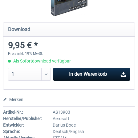
OMSI 2 Add-on Valiant Citybus 7700
OMSI 2 Add-on IVECO Bus-Fam
Download
Hybrid
Low-Entry-Busse
9,95 € *
11,99 € *
17,95 € *
Preis inkl. 19% MwSt.
Als Sofortdownload verfügbar
In den
Warenkorb
Merken
Artikel-Nr.:
AS13903
Hersteller/Publisher:
Aerosoft
Entwickler:
Darius Bode
Sprache:
Deutsch/English