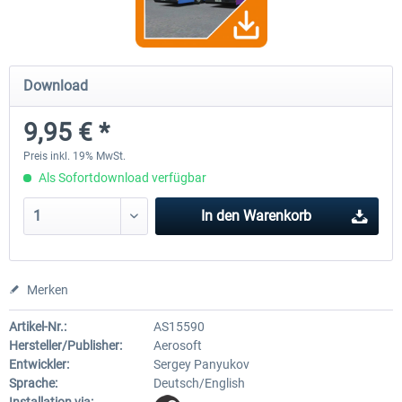
OMSI 2 Add-on Valiant Citybus 7700
OMSI 2 Add-on IVECO Bus-Fam
Download
Hybrid
Low-Entry-Busse
9,95 € *
11,99 € *
17,95 € *
Preis inkl. 19% MwSt.
Als Sofortdownload verfügbar
In den
Warenkorb
Merken
Artikel-Nr.:
AS15590
Hersteller/Publisher:
Aerosoft
Entwickler:
Sergey Panyukov
Sprache:
Deutsch/English