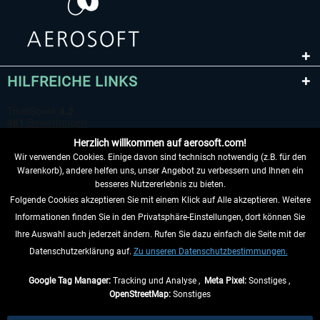
HILFREICHE LINKS
Herzlich willkommen auf aerosoft.com!
Wir verwenden Cookies. Einige davon sind technisch notwendig (z.B. für den
Warenkorb), andere helfen uns, unser Angebot zu verbessern und Ihnen ein
besseres Nutzererlebnis zu bieten.
Folgende Cookies akzeptieren Sie mit einem Klick auf Alle akzeptieren. Weitere
VERTRAG WIDERRUFEN
Informationen finden Sie in den Privatsphäre-Einstellungen, dort können Sie
Ihre Auswahl auch jederzeit ändern. Rufen Sie dazu einfach die Seite mit der
INFORMATIONEN
Datenschutzerklärung auf.
Zu unseren Datenschutzbestimmungen.
NICHTS MEHR VERPASSEN
Google Tag Manager:
Tracking und Analyse ,
Meta Pixel:
Sonstiges ,
OpenStreetMap:
Sonstiges
* Alle Preise inkl. gesetzl. Mehrwertsteuer zzgl.
Versandkosten
, wenn nicht