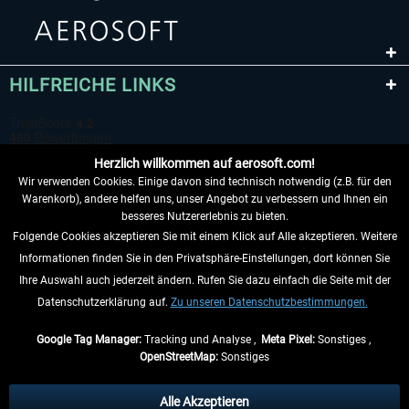
HILFREICHE LINKS
Herzlich willkommen auf aerosoft.com!
Wir verwenden Cookies. Einige davon sind technisch notwendig (z.B. für den
Warenkorb), andere helfen uns, unser Angebot zu verbessern und Ihnen ein
besseres Nutzererlebnis zu bieten.
Folgende Cookies akzeptieren Sie mit einem Klick auf Alle akzeptieren. Weitere
VERTRAG WIDERRUFEN
Informationen finden Sie in den Privatsphäre-Einstellungen, dort können Sie
Ihre Auswahl auch jederzeit ändern. Rufen Sie dazu einfach die Seite mit der
INFORMATIONEN
Datenschutzerklärung auf.
Zu unseren Datenschutzbestimmungen.
NICHTS MEHR VERPASSEN
Google Tag Manager:
Tracking und Analyse ,
Meta Pixel:
Sonstiges ,
OpenStreetMap:
Sonstiges
* Alle Preise inkl. gesetzl. Mehrwertsteuer zzgl.
Versandkosten
, wenn nicht
anders beschrieben.
Alle Akzeptieren