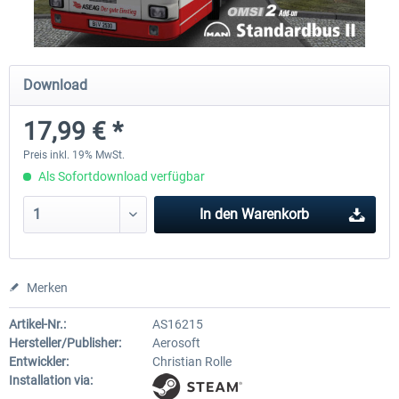
OMSI 2 Add-on Valiant Citybus 7700
OMSI 2 Add-on IVECO Bus-Fam
Download
Hybrid
Low-Entry-Busse
17,99 € *
11,99 € *
17,95 € *
Preis inkl. 19% MwSt.
Als Sofortdownload verfügbar
In den
Warenkorb
Merken
Artikel-Nr.:
AS16215
Hersteller/Publisher:
Aerosoft
Entwickler:
Christian Rolle
Installation via: