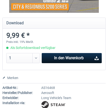
OMSI 2 Add-on Valiant Citybus 7700
OMSI 2 Add-on IVECO Bus-Fam
Download
Hybrid
Low-Entry-Busse
9,99 € *
11,99 € *
17,95 € *
Preis inkl. 19% MwSt.
Als Sofortdownload verfügbar
In den
Warenkorb
Merken
Artikel-Nr.:
AS16468
Hersteller/Publisher:
Aerosoft
Entwickler:
Long Vehicle’s Team
Installation via: