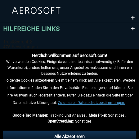
HILFREICHE LINKS
Herzlich willkommen auf aerosoft.com!
Wir verwenden Cookies. Einige davon sind technisch notwendig (z.B. für den
Warenkorb), andere helfen uns, unser Angebot zu verbessern und Ihnen ein
besseres Nutzererlebnis zu bieten.
Folgende Cookies akzeptieren Sie mit einem Klick auf Alle akzeptieren. Weitere
VERTRAG WIDERRUFEN
Informationen finden Sie in den Privatsphäre-Einstellungen, dort können Sie
Ihre Auswahl auch jederzeit ändern. Rufen Sie dazu einfach die Seite mit der
INFORMATIONEN
Datenschutzerklärung auf.
Zu unseren Datenschutzbestimmungen.
NICHTS MEHR VERPASSEN
Google Tag Manager:
Tracking und Analyse ,
Meta Pixel:
Sonstiges ,
OpenStreetMap:
Sonstiges
* Alle Preise inkl. gesetzl. Mehrwertsteuer zzgl.
Versandkosten
, wenn nicht
anders beschrieben.
Alle Akzeptieren