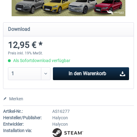
OMSI 2 Tools - Power Toolkit
OMSI 2 Downloadpack Vol. 1 
Download
Fahrzeuge
12,95 € *
14,95 € *
12,95 € *
Preis inkl. 19% MwSt.
Als Sofortdownload verfügbar
In den
Warenkorb
Merken
Artikel-Nr.:
AS16277
Hersteller/Publisher:
Halycon
Entwickler:
Halycon
Installation via: