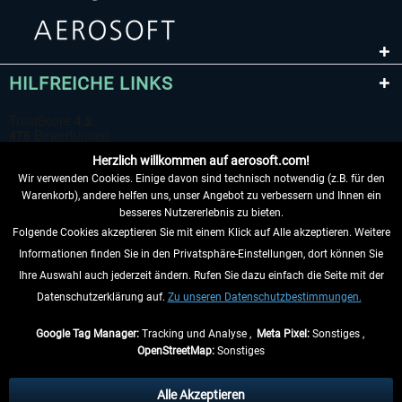
HILFREICHE LINKS
Herzlich willkommen auf aerosoft.com!
Wir verwenden Cookies. Einige davon sind technisch notwendig (z.B. für den
Warenkorb), andere helfen uns, unser Angebot zu verbessern und Ihnen ein
besseres Nutzererlebnis zu bieten.
Folgende Cookies akzeptieren Sie mit einem Klick auf Alle akzeptieren. Weitere
VERTRAG WIDERRUFEN
Informationen finden Sie in den Privatsphäre-Einstellungen, dort können Sie
Ihre Auswahl auch jederzeit ändern. Rufen Sie dazu einfach die Seite mit der
INFORMATIONEN
Datenschutzerklärung auf.
Zu unseren Datenschutzbestimmungen.
NICHTS MEHR VERPASSEN
Google Tag Manager:
Tracking und Analyse ,
Meta Pixel:
Sonstiges ,
OpenStreetMap:
Sonstiges
* Alle Preise inkl. gesetzl. Mehrwertsteuer zzgl.
Versandkosten
, wenn nicht
anders beschrieben.
Alle Akzeptieren