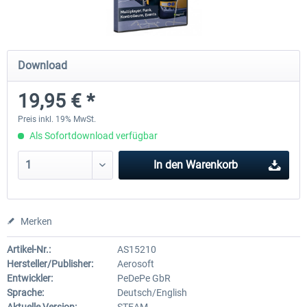
OMSI 2 Add-on Thüringer Wald
OMSI 2 Add-on Berlin Linie
Download
19,95 € *
29,99 € *
19,95 € *
Preis inkl. 19% MwSt.
Als Sofortdownload verfügbar
In den
Warenkorb
Merken
Artikel-Nr.:
AS15210
Hersteller/Publisher:
Aerosoft
Entwickler:
PeDePe GbR
Sprache:
Deutsch/English