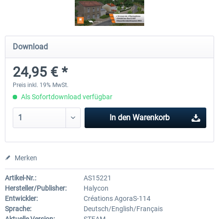
OMSI 2 Add-on Thüringer Wald
OMSI 2 Add-on Berlin Linie
Download
24,95 € *
29,99 € *
19,95 € *
Preis inkl. 19% MwSt.
Als Sofortdownload verfügbar
In den
Warenkorb
Merken
Artikel-Nr.:
AS15221
Hersteller/Publisher:
Halycon
Entwickler:
Créations AgoraS-114
Sprache:
Deutsch/English/Français