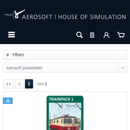
Filtern
2
von
2
24h FREE