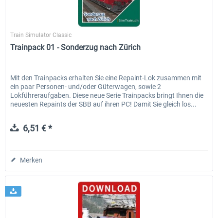
SimTrain
Train Simulator Classic
EmergencyDispatcherPro - 24h Free
EmergencyDispatcherPr
Trainpack 01 - Sonderzug nach Zürich
Trial
0,00 € *
35,69 € *
Mit den Trainpacks erhalten Sie eine Repaint-Lok zusammen mit
ein paar Personen- und/oder Güterwagen, sowie 2
Lokführeraufgaben. Diese neue Serie Trainpacks bringt Ihnen die
neuesten Repaints der SBB auf ihren PC! Damit Sie gleich los...
6,51 € *
Merken