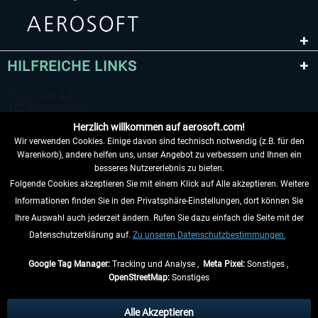
HILFREICHE LINKS
Herzlich willkommen auf aerosoft.com!
Wir verwenden Cookies. Einige davon sind technisch notwendig (z.B. für den
Warenkorb), andere helfen uns, unser Angebot zu verbessern und Ihnen ein
besseres Nutzererlebnis zu bieten.
Folgende Cookies akzeptieren Sie mit einem Klick auf Alle akzeptieren. Weitere
VERTRAG WIDERRUFEN
Informationen finden Sie in den Privatsphäre-Einstellungen, dort können Sie
Ihre Auswahl auch jederzeit ändern. Rufen Sie dazu einfach die Seite mit der
INFORMATIONEN
Datenschutzerklärung auf.
Zu unseren Datenschutzbestimmungen.
NICHTS MEHR VERPASSEN
Google Tag Manager:
Tracking und Analyse ,
Meta Pixel:
Sonstiges ,
OpenStreetMap:
Sonstiges
* Alle Preise inkl. gesetzl. Mehrwertsteuer zzgl.
Versandkosten
, wenn nicht
anders beschrieben.
Alle Akzeptieren