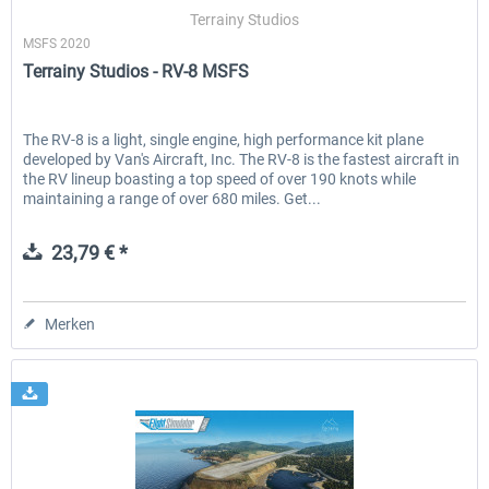
Terrainy Studios
MSFS 2020
Terrainy Studios - RV-8 MSFS
EmergencyDispatcherPro - 24h Free
EmergencyDispatcherPr
Trial
The RV-8 is a light, single engine, high performance kit plane
developed by Van's Aircraft, Inc. The RV-8 is the fastest aircraft in
0,00 € *
35,69 € *
the RV lineup boasting a top speed of over 190 knots while
maintaining a range of over 680 miles. Get...
23,79 € *
Merken