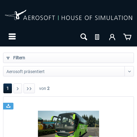
Filtern
1
von
2
24h FREE