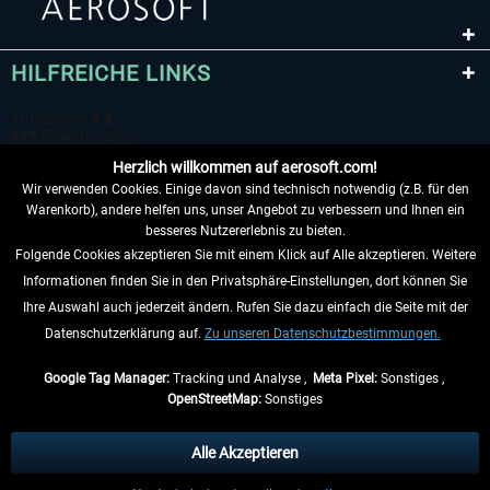
HILFREICHE LINKS
EmergencyDispatcherPro - 24h Free
EmergencyDispatcherPr
Trial
Herzlich willkommen auf aerosoft.com!
0,00 € *
35,69 € *
Wir verwenden Cookies. Einige davon sind technisch notwendig (z.B. für den
Warenkorb), andere helfen uns, unser Angebot zu verbessern und Ihnen ein
besseres Nutzererlebnis zu bieten.
Folgende Cookies akzeptieren Sie mit einem Klick auf Alle akzeptieren. Weitere
VERTRAG WIDERRUFEN
Informationen finden Sie in den Privatsphäre-Einstellungen, dort können Sie
Ihre Auswahl auch jederzeit ändern. Rufen Sie dazu einfach die Seite mit der
INFORMATIONEN
Datenschutzerklärung auf.
Zu unseren Datenschutzbestimmungen.
NICHTS MEHR VERPASSEN
Google Tag Manager:
Tracking und Analyse ,
Meta Pixel:
Sonstiges ,
OpenStreetMap:
Sonstiges
* Alle Preise inkl. gesetzl. Mehrwertsteuer zzgl.
Versandkosten
, wenn nicht
anders beschrieben.
Alle Akzeptieren
** Gilt für Lieferungen innerhalb Deutschlands, Lieferzeiten für andere Länder