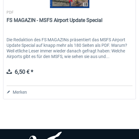
VST Verlag GmbH
PDF
FS MAGAZIN - MSFS Airport Update Special
EmergencyDispatcherPro - 24h Free
EmergencyDispatcherPr
Trial
Die Redaktion des FS MAGAZINs präsentiert das MSFS Airport
Update Special auf knapp mehr als 180 Seiten als PDF. Warum?
0,00 € *
35,69 € *
Weil etliche Leser immer wieder danach gefragt haben: Welche
Airports gibt es für den MSFS, wie sehen sie aus und...
6,50 € *
Merken