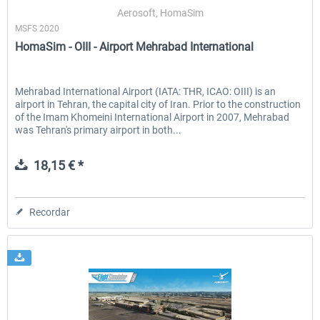
Aerosoft, HomaSim
MSFS 2020
HomaSim - OIII - Airport Mehrabad International
EmergencyDispatcherPro - 24h Free
EmergencyDispatcherPr
Trial
Mehrabad International Airport (IATA: THR, ICAO: OIII) is an
airport in Tehran, the capital city of Iran. Prior to the construction
0,00 € *
36,29 € *
of the Imam Khomeini International Airport in 2007, Mehrabad
was Tehran's primary airport in both...
18,15 € *
Recordar