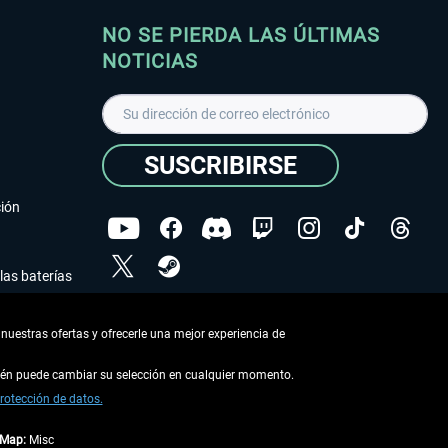
NO SE PIERDA LAS ÚLTIMAS
NOTICIAS
SUSCRIBIRSE
ción
las baterías
He leído la
declaración de protección de datos
.
nuestras ofertas y ofrecerle una mejor experiencia de
Copyright © Aerosoft GmbH - Todos los derechos
reservados
bién puede cambiar su selección en cualquier momento.
rotección de datos.
tMap:
Misc