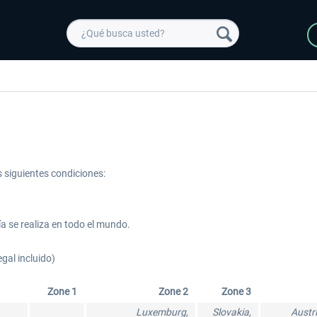
s siguientes condiciones:
ía se realiza en todo el mundo.
egal incluido)
 -
EmergencyDispatcherPro
Guder-Donation 3 €
Zone 1
Zone 2
Zone 3
Luxemburg,
Slovakia,
Austr