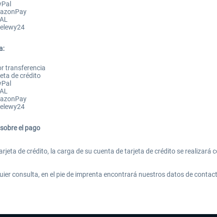
yPal
mazonPay
EAL
zelewy24
a:
r transferencia
eta de crédito
yPal
EAL
mazonPay
zelewy24
 sobre el pago
jeta de crédito, la carga de su cuenta de tarjeta de crédito se realizará 
quier consulta, en el pie de imprenta encontrará nuestros datos de contac