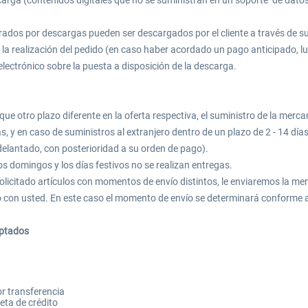
arga (contenidos digitales que no se suministran en un soporte de datos
rados por descargas pueden ser descargados por el cliente a través de su 
 la realización del pedido (en caso haber acordado un pago anticipado, l
lectrónico sobre la puesta a disposición de la descarga.
que otro plazo diferente en la oferta respectiva, el suministro de la merca
as, y en caso de suministros al extranjero dentro de un plazo de 2 - 14 dí
delantado, con posterioridad a su orden de pago).
s domingos y los días festivos no se realizan entregas.
olicitado artículos con momentos de envío distintos, le enviaremos la m
o con usted. En este caso el momento de envío se determinará conforme al
eptados
r transferencia
eta de crédito