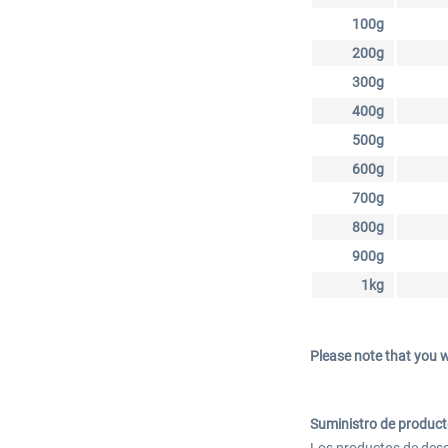
100g
200g
300g
400g
500g
600g
700g
800g
900g
1kg
Please note that you w
Suministro de product