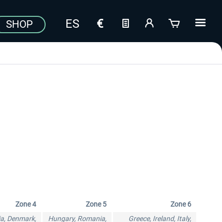
SHOP
Aerosoft Toolbar Pushback
FlightSim Studio - E-Jets
Zone 4
Zone 5
Zone 6
Pro
190/195
ia, Denmark,
Hungary, Romania,
Greece, Ireland, Italy,