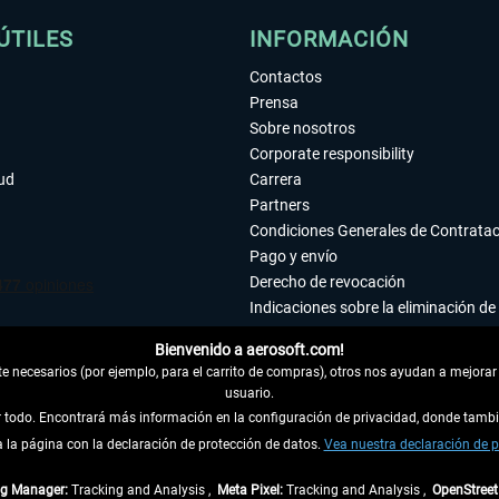
ÚTILES
INFORMACIÓN
Contactos
Prensa
Sobre nosotros
Corporate responsibility
tud
Carrera
Partners
Condiciones Generales de Contrata
Pago y envío
Derecho de revocación
Indicaciones sobre la eliminación de 
Declaración de protección de datos
Bienvenido a aerosoft.com!
Accesibilidad
 necesarios (por ejemplo, para el carrito de compras), otros nos ayudan a mejorar 
Aviso legal
usuario.
ar todo. Encontrará más información en la configuración de privacidad, donde tam
la página con la declaración de protección de datos.
 DEL CONTRATO
Vea nuestra declaración de p
ag Manager:
Tracking and Analysis ,
Meta Pixel:
Tracking and Analysis ,
OpenStree