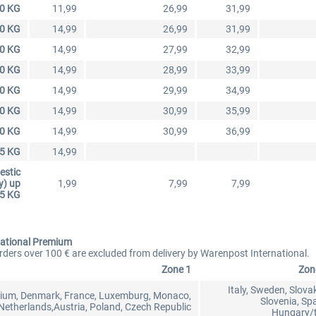
.0 KG
11,99
26,99
31,99
.0 KG
14,99
26,99
31,99
.0 KG
14,99
27,99
32,99
.0 KG
14,99
28,99
33,99
.0 KG
14,99
29,99
34,99
.0 KG
14,99
30,99
35,99
.0 KG
14,99
30,99
36,99
.5 KG
14,99
estic
y) up
1,99
7,99
7,99
,5 KG
ational Premium
ders over 100 € are excluded from delivery by Warenpost International.
Zone 1
Zon
Italy, Sweden, Slovak
gium, Denmark, France, Luxemburg, Monaco,
Slovenia, Spa
Netherlands,Austria, Poland, Czech Republic
Hungary/