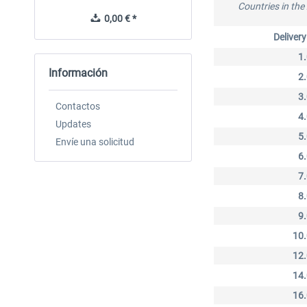
Countries in the
0,00 € *
0,00 € *
Delivery
1
Información
2
3
Contactos
4
Updates
5
Envíe una solicitud
6
7
8
9
10
12
14
16