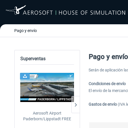
Pago y envío
Pago y envío
Superventas
Serán de aplicación la
24h FREE
Condiciones de envío
El envío de la mercanc
Gastos de envío
(IVA l
Aerosoft Airport
EmergencyDispatcherPro
Paderborn/Lippstadt FREE
24h Free Trial