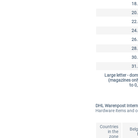
18
20
22
24
26
28
30
31
Large letter - dom
(magazines onl
to 0
DHL Warenpost Intern
Hardware items and or
Countries
Bel
in the
zone