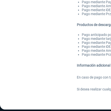
Pago mediante Pa
Pago mediante A
Pago mediante iD
Pago mediante Pr
Productos de descarg
Pago anticipado po
Pago mediante tarj
Pago mediante Pa
Pago mediante iD
Pago mediante A
Pago mediante Pr
Información adicional
En caso de pago con tar
Si desea realizar cual