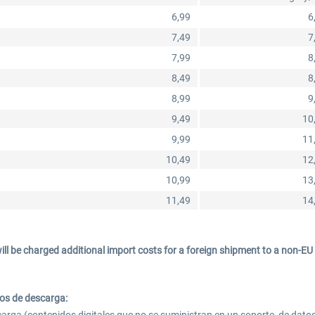
6,99
6
7,49
7
7,99
8
8,49
8
8,99
9
9,49
10
9,99
11
10,49
12
10,99
13
11,49
14
ill be charged additional import costs for a foreign shipment to a non-EU 
os de descarga: