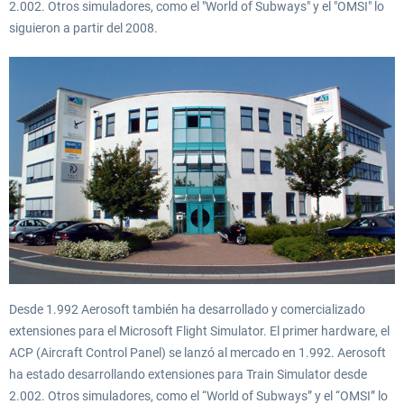
2.002. Otros simuladores, como el "World of Subways" y el "OMSI" lo
siguieron a partir del 2008.
EmergencyDispatcherPro - 24h Free
EmergencyDispatcherPr
Trial
0,00 € *
36,29 € *
Desde 1.992 Aerosoft también ha desarrollado y comercializado
extensiones para el Microsoft Flight Simulator. El primer hardware, el
ACP (Aircraft Control Panel) se lanzó al mercado en 1.992. Aerosoft
ha estado desarrollando extensiones para Train Simulator desde
2.002. Otros simuladores, como el “World of Subways” y el “OMSI” lo