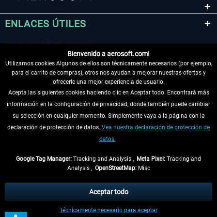
ENLACES ÚTILES
Bienvenido a aerosoft.com!
Utilizamos cookies Algunos de ellos son técnicamente necesarios (por ejemplo,
para el carrito de compras), otros nos ayudan a mejorar nuestras ofertas y
ofrecerle una mejor experiencia de usuario.
Acepta las siguientes cookies haciendo clic en Aceptar todo. Encontrará más
información en la configuración de privacidad, donde también puede cambiar
DESISTIR DEL CONTRATO
su selección en cualquier momento. Simplemente vaya a la página con la
declaración de protección de datos.
Vea nuestra declaración de protección de
INFORMACIÓN
datos.
NO SE PIERDA LAS ÚLTIMAS NOTICIAS
Google Tag Manager:
Tracking and Analysis ,
Meta Pixel:
Tracking and
Analysis ,
OpenStreetMap:
Misc
* Todos los precios, incl. el IVA legal y
gastos de envío
así como las posibles
tasas de recepción si no se describe lo contrario
Aceptar todo
** De aplicación a envíos dentro de Alemania. Los plazos de envío para los
Técnicamente necesario para aceptar
demás países se pueden consultar en la
información de envío
.