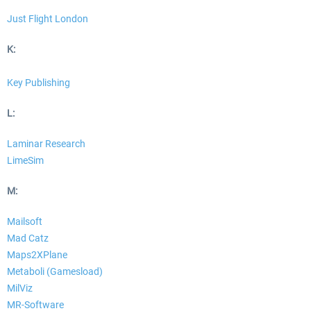
Just Flight London
K:
Key Publishing
L:
Laminar Research
LimeSim
M:
Mailsoft
Mad Catz
Maps2XPlane
Metaboli (Gamesload)
MilViz
MR-Software