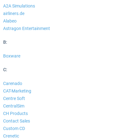
A2A Simulations
airliners.de
Alabeo
EmergencyDispatcherPro - 24h Free
EmergencyDispatcherPr
Astragon Entertainment
Trial
B:
0,00 € *
36,29 € *
Boxware
C:
Carenado
CAT-Marketing
Centre Soft
CentralSim
CH Products
Contact Sales
Custom CD
Crenetic