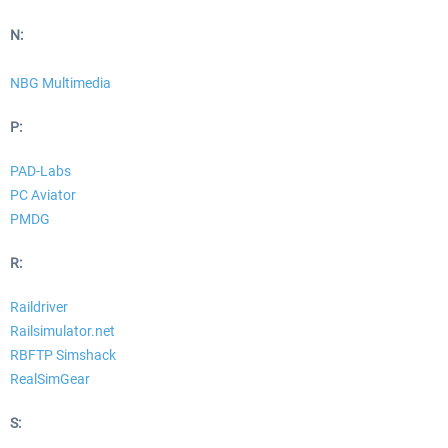
N:
NBG Multimedia
P:
PAD-Labs
PC Aviator
PMDG
R:
Raildriver
Railsimulator.net
RBFTP Simshack
RealSimGear
S: