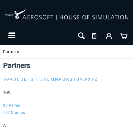
Partners
Partners
1-9
A
B
C
D
E
F
G
H
I
J
K
L
M
N
P
Q
R
S
T
U
V
W
X
Y
Z
1-9:
29 Palms
777 Studios
24h FREE
A: