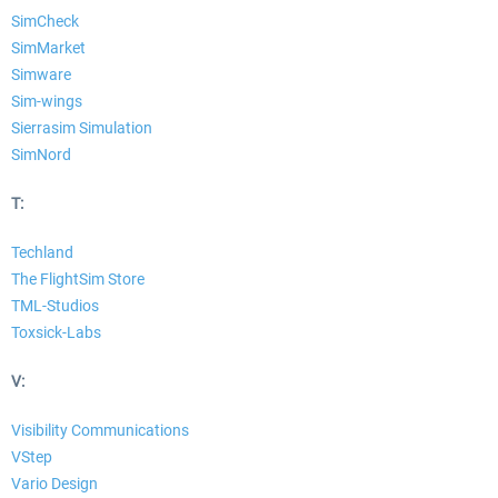
SimCheck
SimMarket
Simware
Sim-wings
Sierrasim Simulation
SimNord
T:
Techland
The FlightSim Store
TML-Studios
Toxsick-Labs
V:
Visibility Communications
VStep
Vario Design