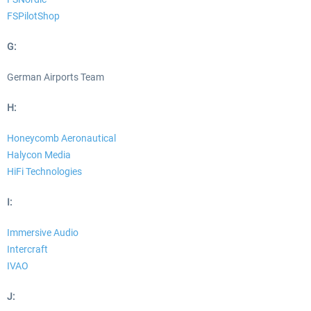
FSPilotShop
G:
German Airports Team
H:
Honeycomb Aeronautical
Halycon Media
HiFi Technologies
I:
Immersive Audio
Intercraft
IVAO
J: