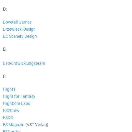
D:
Dovetail Games
Drzewiecki Design
DC Scenery Design
E:
ETS-Entwicklungsteam
F:
Flight1
Flight for Fantasy
FlightSim Labs
FS2Crew
FSDG
FS Magazin
(VST Verlag)
FSNordic