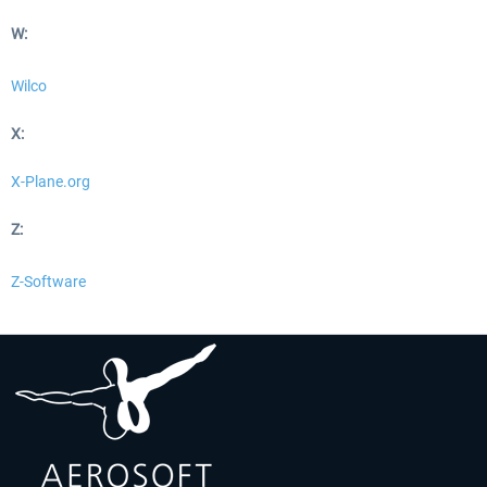
W:
Wilco
X:
X-Plane.org
Z:
Z-Software