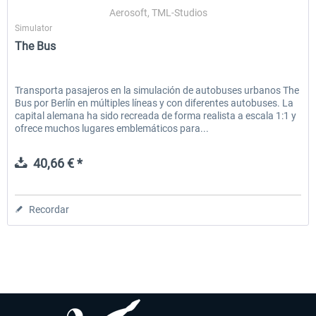
Aerosoft, TML-Studios
Simulator
The Bus
EmergencyDispatcherPro - 24h Free
EmergencyDispatcherPr
Trial
Transporta pasajeros en la simulación de autobuses urbanos The
Bus por Berlín en múltiples líneas y con diferentes autobuses. La
0,00 € *
36,29 € *
capital alemana ha sido recreada de forma realista a escala 1:1 y
ofrece muchos lugares emblemáticos para...
40,66 € *
Recordar