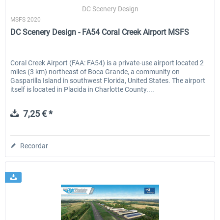
DC Scenery Design
MSFS 2020
DC Scenery Design - FA54 Coral Creek Airport MSFS
EmergencyDispatcherPro - 24h Free
EmergencyDispatcherPr
Trial
Coral Creek Airport (FAA: FA54) is a private-use airport located 2
miles (3 km) northeast of Boca Grande, a community on
0,00 € *
36,29 € *
Gasparilla Island in southwest Florida, United States. The airport
itself is located in Placida in Charlotte County....
7,25 € *
Recordar