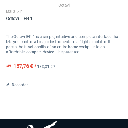
Octavi
MSFS | XP
Octavi - IFR-1
EmergencyDispatcherPro - 24h Free
EmergencyDispatcherPr
Trial
The Octavi IFR-1 is a simple, intuitive and complete interface that
lets you control all major instruments in a flight simulator. It
0,00 € *
36,29 € *
packs the functionality of an entire home cockpit into an
affordable, compact device. The patented...
167,76 € *
183,01 € *
Recordar