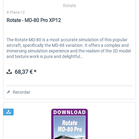
Rotate
X-Plane 12
Rotate - MD-80 Pro XP12
EmergencyDispatcherPro - 24h Free
EmergencyDispatcherPr
Trial
The Rotate MD-80 is a most accurate simulation of this popular
aircraft, specifically the MD-88 variation. It offers a complex and
0,00 € *
36,29 € *
immersing simulation experience and the realism of the 3D model
and texture work is pure and delightful...
68,37 € *
Recordar