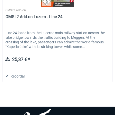
SimGames
OMSI 2 Add-on
OMSI 2 Add-on Luzern - Line 24
EmergencyDispatcherPro - 24h Free
EmergencyDispatcherPr
Trial
Line 24 leads from the Lucerne main railway station across the
lake bridge towards the traffic building to Meggen. At the
0,00 € *
36,29 € *
crossing of the lake, passengers can admire the world-famous
"Kapellbrücke" with its striking tower, while some...
25,37 € *
Recordar