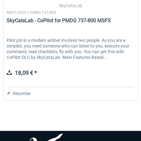
SkyCatsLab
MSFS 2020 + PMDG 737-800
SkyCatsLab - CoPilot for PMDG 737-800 MSFS
EmergencyDispatcherPro - 24h Free
EmergencyDispatcherPr
Trial
Pilot job in a modern airliner involves two people. As you are a
simpilot, you need someone who can listen to you, execute your
0,00 € *
36,29 € *
command, read checklists, fly with you. You can get this with
CoPilot DLC by SkyCatsLab. Main Features Based...
18,09 € *
Recordar