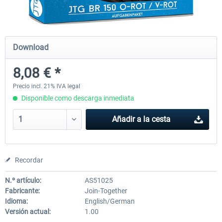
Just Trains - U-Bahn Hamburg U1 &
Railworks Szenario-Pack Vo
Download
U3
8,08 € *
40,28 € *
25,37 € *
Precio incl. 21% IVA legal
Disponible como descarga inmediata
Añadir a la cesta
Recordar
N.º artículo:
AS51025
Fabricante:
Join-Together
Idioma:
English/German
Versión actual:
1.00