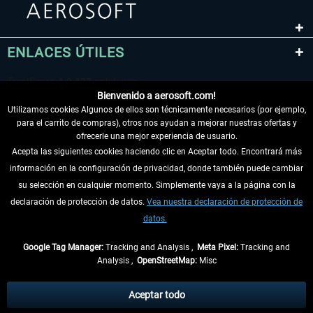
ENLACES ÚTILES
Bienvenido a aerosoft.com!
Utilizamos cookies Algunos de ellos son técnicamente necesarios (por ejemplo,
para el carrito de compras), otros nos ayudan a mejorar nuestras ofertas y
ofrecerle una mejor experiencia de usuario.
Acepta las siguientes cookies haciendo clic en Aceptar todo. Encontrará más
información en la configuración de privacidad, donde también puede cambiar
DESISTIR DEL CONTRATO
su selección en cualquier momento. Simplemente vaya a la página con la
declaración de protección de datos.
Vea nuestra declaración de protección de
INFORMACIÓN
datos.
NO SE PIERDA LAS ÚLTIMAS NOTICIAS
Google Tag Manager:
Tracking and Analysis ,
Meta Pixel:
Tracking and
Analysis ,
OpenStreetMap:
Misc
* Todos los precios, incl. el IVA legal y
gastos de envío
así como las posibles
tasas de recepción si no se describe lo contrario
Aceptar todo
** De aplicación a envíos dentro de Alemania. Los plazos de envío para los