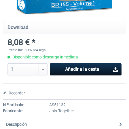
Just Trains - U-Bahn Hamburg U1 &
Railworks Szenario-Pack Vo
Download
U3
8,08 € *
40,28 € *
25,37 € *
Precio incl. 21% IVA legal
Disponible como descarga inmediata
Añadir a la cesta
Recordar
N.º artículo:
AS51132
Fabricante:
Join-Together
Descripción