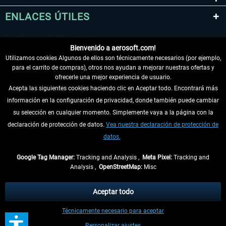
ENLACES ÚTILES
Bienvenido a aerosoft.com!
Utilizamos cookies Algunos de ellos son técnicamente necesarios (por ejemplo,
para el carrito de compras), otros nos ayudan a mejorar nuestras ofertas y
ofrecerle una mejor experiencia de usuario.
Acepta las siguientes cookies haciendo clic en Aceptar todo. Encontrará más
información en la configuración de privacidad, donde también puede cambiar
DESISTIR DEL CONTRATO
su selección en cualquier momento. Simplemente vaya a la página con la
declaración de protección de datos.
Vea nuestra declaración de protección de
INFORMACIÓN
datos.
NO SE PIERDA LAS ÚLTIMAS NOTICIAS
Google Tag Manager:
Tracking and Analysis ,
Meta Pixel:
Tracking and
Analysis ,
OpenStreetMap:
Misc
* Todos los precios, incl. el IVA legal y
gastos de envío
así como las posibles
tasas de recepción si no se describe lo contrario
Aceptar todo
** De aplicación a envíos dentro de Alemania. Los plazos de envío para los
Técnicamente necesario para aceptar
demás países se pueden consultar en la
información de envío
.
Personalizar ajustes