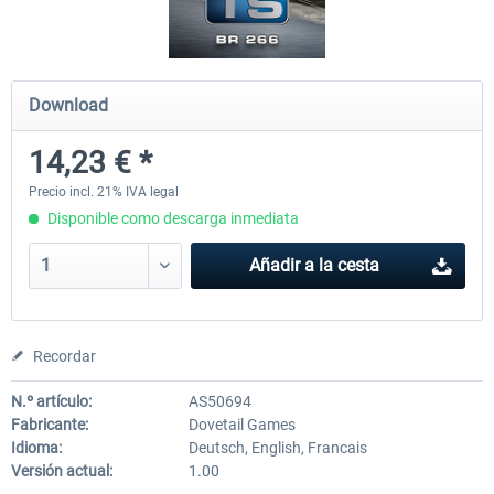
ChrisTrains - Stadler GTW
NS-DM90
Download
14,23 € *
18,15 € *
13,92 € *
Precio incl. 21% IVA legal
Disponible como descarga inmediata
Añadir a la cesta
Recordar
N.º artículo:
AS50694
Fabricante:
Dovetail Games
Idioma:
Deutsch, English, Francais
Versión actual:
1.00