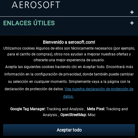
ENLACES ÚTILES
Bienvenido a aerosoft.com!
Utilizamos cookies Algunos de ellos son técnicamente necesarios (por ejemplo,
para el carrito de compras), otros nos ayudan a mejorar nuestras ofertas y
ofrecerle una mejor experiencia de usuario.
Acepta las siguientes cookies haciendo clic en Aceptar todo. Encontrará más
información en la configuración de privacidad, donde también puede cambiar
DESISTIR DEL CONTRATO
su selección en cualquier momento. Simplemente vaya a la página con la
declaración de protección de datos.
Vea nuestra declaración de protección de
INFORMACIÓN
datos.
NO SE PIERDA LAS ÚLTIMAS NOTICIAS
Google Tag Manager:
Tracking and Analysis ,
Meta Pixel:
Tracking and
Analysis ,
OpenStreetMap:
Misc
* Todos los precios, incl. el IVA legal y
gastos de envío
así como las posibles
tasas de recepción si no se describe lo contrario
Aceptar todo
** De aplicación a envíos dentro de Alemania. Los plazos de envío para los