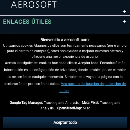
ENLACES ÚTILES
Bienvenido a aerosoft.com!
Utilizamos cookies Algunos de ellos son técnicamente necesarios (por ejemplo,
para el carrito de compras), otros nos ayudan a mejorar nuestras ofertas y
ofrecerle una mejor experiencia de usuario.
Acepta las siguientes cookies haciendo clic en Aceptar todo. Encontrará más
información en la configuración de privacidad, donde también puede cambiar
DESISTIR DEL CONTRATO
su selección en cualquier momento. Simplemente vaya a la página con la
declaración de protección de datos.
Vea nuestra declaración de protección de
INFORMACIÓN
datos.
NO SE PIERDA LAS ÚLTIMAS NOTICIAS
Google Tag Manager:
Tracking and Analysis ,
Meta Pixel:
Tracking and
Analysis ,
OpenStreetMap:
Misc
* Todos los precios, incl. el IVA legal y
gastos de envío
así como las posibles
tasas de recepción si no se describe lo contrario
Aceptar todo
** De aplicación a envíos dentro de Alemania. Los plazos de envío para los