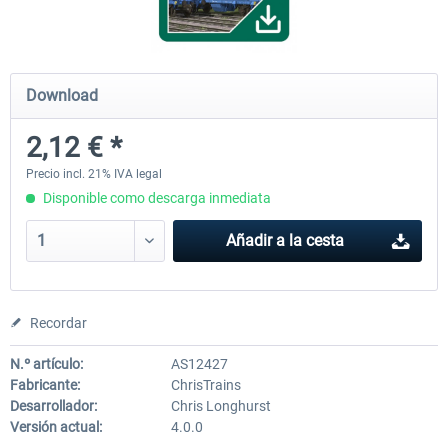
FCCPPS Gravel Wagon
Gbs Freight Wagon
Download
2,12 € *
2,12 € *
2,12 € *
Precio incl. 21% IVA legal
Disponible como descarga inmediata
Añadir a la cesta
Recordar
N.º artículo:
AS12427
Fabricante:
ChrisTrains
Desarrollador:
Chris Longhurst
Versión actual:
4.0.0