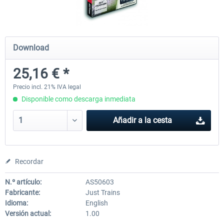
Koeblitzer Mountain Route 3 reloaded
VirtualTracks - Ringbahn Be
Download
25,16 € *
30,45 € *
35,54 € *
Precio incl. 21% IVA legal
Disponible como descarga inmediata
Añadir a la cesta
Recordar
N.º artículo:
AS50603
Fabricante:
Just Trains
Idioma:
English
Versión actual:
1.00