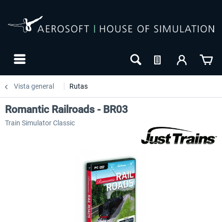
Vista general
Rutas
Romantic Railroads - BR03
Train Simulator Classic