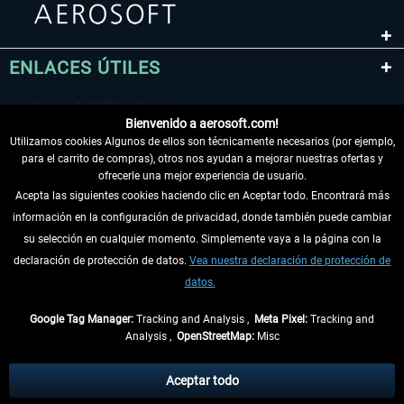
ENLACES ÚTILES
Bienvenido a aerosoft.com!
Utilizamos cookies Algunos de ellos son técnicamente necesarios (por ejemplo,
para el carrito de compras), otros nos ayudan a mejorar nuestras ofertas y
ofrecerle una mejor experiencia de usuario.
Acepta las siguientes cookies haciendo clic en Aceptar todo. Encontrará más
información en la configuración de privacidad, donde también puede cambiar
DESISTIR DEL CONTRATO
su selección en cualquier momento. Simplemente vaya a la página con la
declaración de protección de datos.
Vea nuestra declaración de protección de
INFORMACIÓN
datos.
NO SE PIERDA LAS ÚLTIMAS NOTICIAS
Google Tag Manager:
Tracking and Analysis ,
Meta Pixel:
Tracking and
Analysis ,
OpenStreetMap:
Misc
* Todos los precios, incl. el IVA legal y
gastos de envío
así como las posibles
tasas de recepción si no se describe lo contrario
Aceptar todo
** De aplicación a envíos dentro de Alemania. Los plazos de envío para los