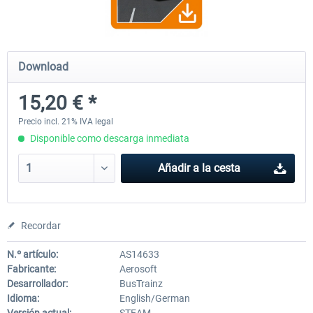
OMSI 2 Add-on Valiant Citybus 7700
OMSI 2 Add-on IVECO Bus Fa
Download
Hybrid
Low Entry Buses
15,20 € *
12,19 € *
18,25 € *
Precio incl. 21% IVA legal
Disponible como descarga inmediata
Añadir a la cesta
Recordar
N.º artículo:
AS14633
Fabricante:
Aerosoft
Desarrollador:
BusTrainz
Idioma:
English/German