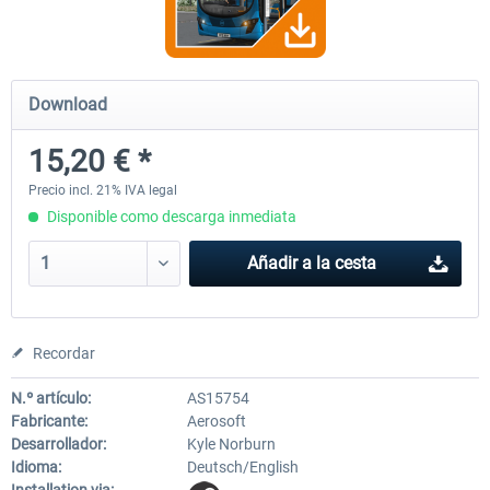
OMSI 2 Add-on Valiant Citybus 7700
OMSI 2 Add-on IVECO Bus Fa
Download
Hybrid
Low Entry Buses
15,20 € *
12,19 € *
18,25 € *
Precio incl. 21% IVA legal
Disponible como descarga inmediata
Añadir a la cesta
Recordar
N.º artículo:
AS15754
Fabricante:
Aerosoft
Desarrollador:
Kyle Norburn
Idioma:
Deutsch/English