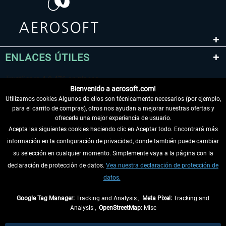
ENLACES ÚTILES
Bienvenido a aerosoft.com!
Utilizamos cookies Algunos de ellos son técnicamente necesarios (por ejemplo,
para el carrito de compras), otros nos ayudan a mejorar nuestras ofertas y
ofrecerle una mejor experiencia de usuario.
Acepta las siguientes cookies haciendo clic en Aceptar todo. Encontrará más
información en la configuración de privacidad, donde también puede cambiar
DESISTIR DEL CONTRATO
su selección en cualquier momento. Simplemente vaya a la página con la
declaración de protección de datos.
Vea nuestra declaración de protección de
INFORMACIÓN
datos.
NO SE PIERDA LAS ÚLTIMAS NOTICIAS
Google Tag Manager:
Tracking and Analysis ,
Meta Pixel:
Tracking and
Analysis ,
OpenStreetMap:
Misc
* Todos los precios, incl. el IVA legal y
gastos de envío
así como las posibles