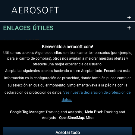
ENLACES ÚTILES
Bienvenido a aerosoft.com!
Utilizamos cookies Algunos de ellos son técnicamente necesarios (por ejemplo,
para el carrito de compras), otros nos ayudan a mejorar nuestras ofertas y
ofrecerle una mejor experiencia de usuario.
Acepta las siguientes cookies haciendo clic en Aceptar todo. Encontrará más
información en la configuración de privacidad, donde también puede cambiar
DESISTIR DEL CONTRATO
su selección en cualquier momento. Simplemente vaya a la página con la
declaración de protección de datos.
Vea nuestra declaración de protección de
INFORMACIÓN
datos.
NO SE PIERDA LAS ÚLTIMAS NOTICIAS
Google Tag Manager:
Tracking and Analysis ,
Meta Pixel:
Tracking and
Analysis ,
OpenStreetMap:
Misc
* Todos los precios, incl. el IVA legal y
gastos de envío
así como las posibles
tasas de recepción si no se describe lo contrario
Aceptar todo