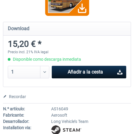
OMSI 2 Add-on Valiant Citybus 7700
OMSI 2 Add-on IVECO Bus Fa
Download
Hybrid
Low Entry Buses
15,20 € *
12,19 € *
18,25 € *
Precio incl. 21% IVA legal
Disponible como descarga inmediata
Añadir a la cesta
Recordar
N.º artículo:
AS16049
Fabricante:
Aerosoft
Desarrollador:
Long Vehicle’s Team
Installation via: