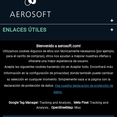
ENLACES ÚTILES
Bienvenido a aerosoft.com!
Utilizamos cookies Algunos de ellos son técnicamente necesarios (por ejemplo,
para el carrito de compras), otros nos ayudan a mejorar nuestras ofertas y
ofrecerle una mejor experiencia de usuario.
Acepta las siguientes cookies haciendo clic en Aceptar todo. Encontrará más
información en la configuración de privacidad, donde también puede cambiar
DESISTIR DEL CONTRATO
su selección en cualquier momento. Simplemente vaya a la página con la
declaración de protección de datos.
Vea nuestra declaración de protección de
INFORMACIÓN
datos.
NO SE PIERDA LAS ÚLTIMAS NOTICIAS
Google Tag Manager:
Tracking and Analysis ,
Meta Pixel:
Tracking and
Analysis ,
OpenStreetMap:
Misc
* Todos los precios, incl. el IVA legal y
gastos de envío
así como las posibles