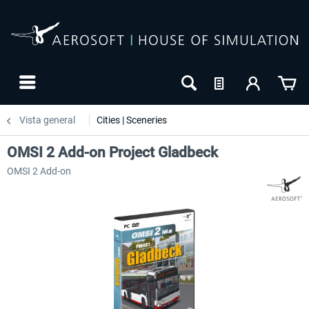
Vista general
Cities | Sceneries
OMSI 2 Add-on Project Gladbeck
OMSI 2 Add-on