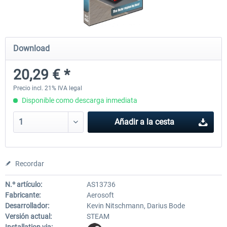
OMSI 2 Add-on Thüringer Wald
OMSI 2 Add-on Berlin Line
Download
20,29 € *
30,49 € *
20,29 € *
Precio incl. 21% IVA legal
Disponible como descarga inmediata
Añadir a la cesta
Recordar
N.º artículo:
AS13736
Fabricante:
Aerosoft
Desarrollador:
Kevin Nitschmann, Darius Bode
Versión actual:
STEAM