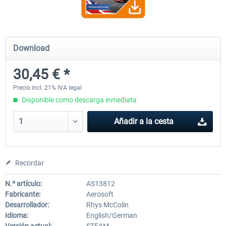
OMSI 2 Add-on Thüringer Wald
OMSI 2 Add-on Berlin Line
Download
30,45 € *
30,49 € *
20,29 € *
Precio incl. 21% IVA legal
Disponible como descarga inmediata
Añadir a la cesta
Recordar
N.º artículo:
AS13812
Fabricante:
Aerosoft
Desarrollador:
Rhys McColin
Idioma:
English/German