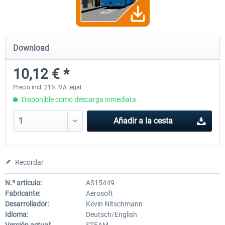
OMSI 2 Add-on Thüringer Wald
OMSI 2 Add-on Berlin Line
Download
10,12 € *
30,49 € *
20,29 € *
Precio incl. 21% IVA legal
Disponible como descarga inmediata
Añadir a la cesta
Recordar
N.º artículo:
AS15449
Fabricante:
Aerosoft
Desarrollador:
Kevin Nitschmann
Idioma:
Deutsch/English