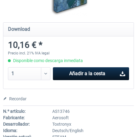
City Bus Manager - E-Bus & Green
City Bus Manager
Download
Energy
10,16 € *
10,16 € *
28,46 € *
Precio incl. 21% IVA legal
Disponible como descarga inmediata
Añadir a la cesta
Recordar
N.º artículo:
AS13746
Fabricante:
Aerosoft
Desarrollador:
Toxtronyx
Idioma:
Deutsch/English