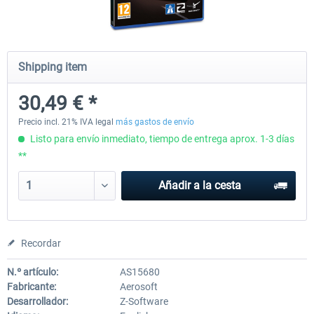
Launch Discount
Emergency Call - The Firefighting
Global Rescue
Shipping item
Simulation 3
30,49 € *
25,41 € *
22,87 € *
25,41 € *
Precio incl. 21% IVA legal
más gastos de envío
Listo para envío inmediato, tiempo de entrega aprox. 1-3 días
**
Añadir a la cesta
Recordar
N.º artículo:
AS15680
Fabricante:
Aerosoft
Desarrollador:
Z-Software