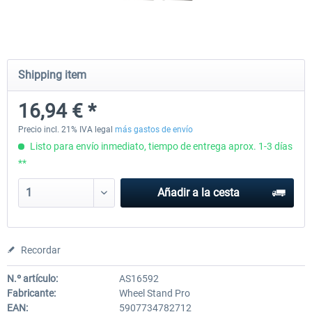
Wheel Stand Pro - Farm Truck
Wheel Stand Pro Upgrade - Un
Pedals Plate
Shipping item
16,94 € *
199,65 € *
30,25 € *
Precio incl. 21% IVA legal
más gastos de envío
Listo para envío inmediato, tiempo de entrega aprox. 1-3 días
**
Añadir a la cesta
Recordar
N.º artículo:
AS16592
Fabricante:
Wheel Stand Pro
EAN:
5907734782712