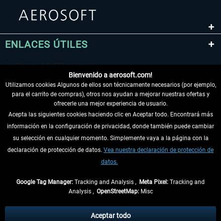
ENLACES ÚTILES
Bienvenido a aerosoft.com!
Utilizamos cookies Algunos de ellos son técnicamente necesarios (por ejemplo,
para el carrito de compras), otros nos ayudan a mejorar nuestras ofertas y
ofrecerle una mejor experiencia de usuario.
Acepta las siguientes cookies haciendo clic en Aceptar todo. Encontrará más
información en la configuración de privacidad, donde también puede cambiar
DESISTIR DEL CONTRATO
su selección en cualquier momento. Simplemente vaya a la página con la
declaración de protección de datos.
Vea nuestra declaración de protección de
INFORMACIÓN
datos.
NO SE PIERDA LAS ÚLTIMAS NOTICIAS
Google Tag Manager:
Tracking and Analysis ,
Meta Pixel:
Tracking and
Analysis ,
OpenStreetMap:
Misc
* Todos los precios, incl. el IVA legal y
gastos de envío
así como las posibles
tasas de recepción si no se describe lo contrario
Aceptar todo